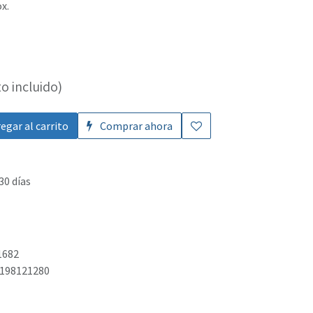
ox.
o incluido)
egar al carrito
Comprar ahora
30 días
1682
198121280