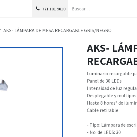
g
Foro
771
101 9810
AKS- LÁMPARA DE MESA RECARGABLE GRIS/NEGRO
AKS- LÁM
RECARGAB
Luminario recargable pa
Panel de 30 LEDs
Intensidad de luz regul
Desplegable y multipos
Hasta 8 horas* de ilumi
Cable retirable
- Tipo: Lámpara de escri
- No. de LEDS: 30