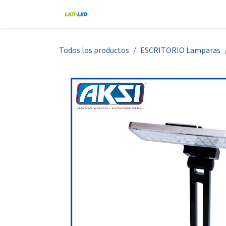
Ir al contenido
Home
Tienda
Nosotros
Blo
Todos los productos
ESCRITORIO Lamparas