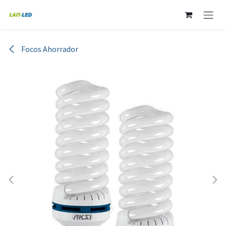
Ir al contenido
Focos Ahorrador