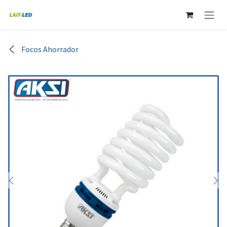
Ir al contenido
Focos Ahorrador