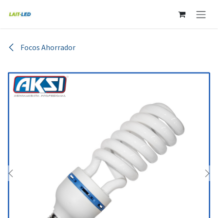
Ir al contenido
Focos Ahorrador