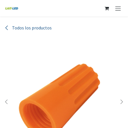
Ir al contenido
Todos los productos