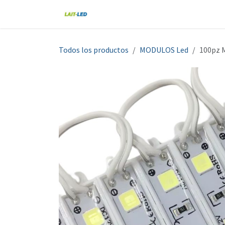
Ir al contenido
Home
Tienda
Nosotros
Blo
Todos los productos
MODULOS Led
100pz 