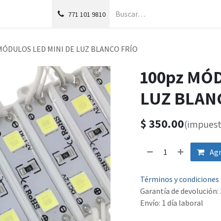
g
Foro
771
101 9810
MÓDULOS LED MINI DE LUZ BLANCO FRÍO
100pz MÓ
LUZ BLAN
$
350.00
(impuest
Agr
Términos y condiciones
Garantía de devolución: 
Envío: 1 día laboral