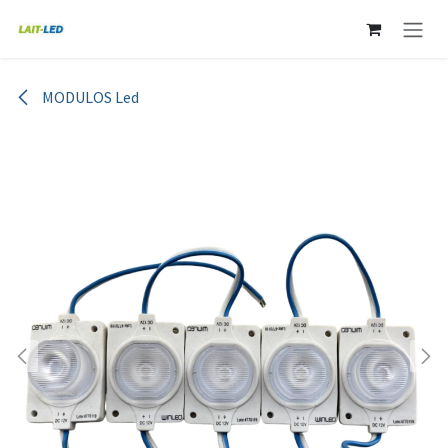
Ir al contenido
MODULOS Led