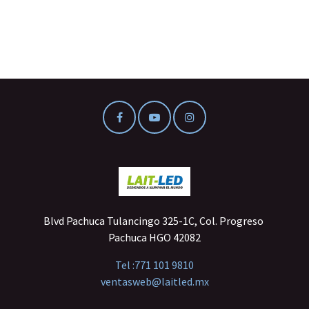
Blvd Pachuca Tulancingo 325-1C, Col. Progreso
Pachuca HGO 42082
Tel :
771 101 9810
ventasweb@laitled.mx