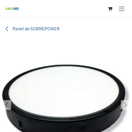
Ir al contenido
Panel de SOBREPONER