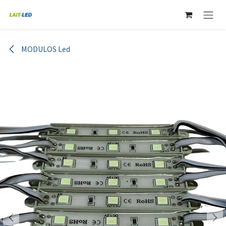
Ir al contenido
MODULOS Led