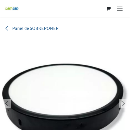
Ir al contenido
Panel de SOBREPONER