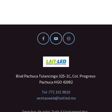
Blvd Pachuca Tulancingo 325-1C, Col. Progreso
Pachuca HGO 42082
Tel :
771 101 9810
ventasweb@laitled.mx
Derechos de autor. Tools & Equipament Hgo