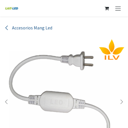
Ir al contenido
Accesorios Mang Led