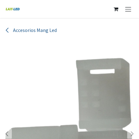
Ir al contenido
Accesorios Mang Led