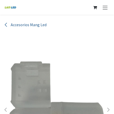
Ir al contenido
Accesorios Mang Led