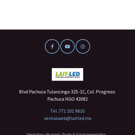
Blvd Pachuca Tulancingo 325-1C, Col. Progreso
Pachuca HGO 42082
Tel :
771 101 9810
ventasweb@laitled.mx
Derechos de autor. Tools & Equipament Hgo