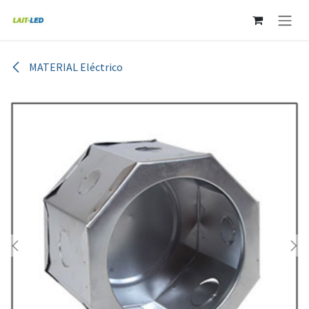
Ir al contenido
MATERIAL Eléctrico