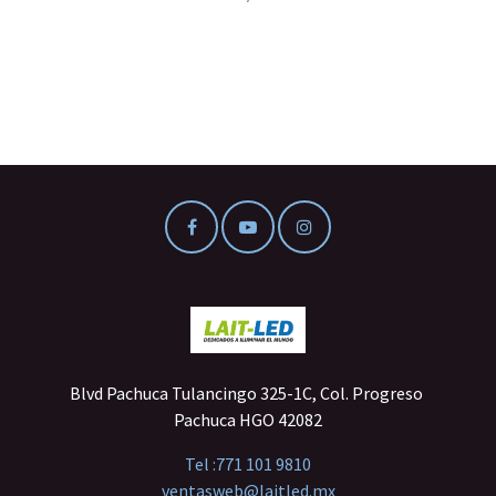
Blvd Pachuca Tulancingo 325-1C, Col. Progreso
Pachuca HGO 42082
Tel :
771 101 9810
ventasweb@laitled.mx