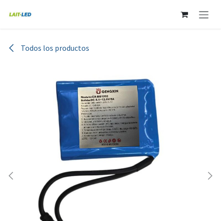
Ir al contenido
Todos los productos