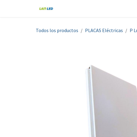
Ir al contenido
Home
Tienda
Nosotros
Blo
Todos los productos
PLACAS Eléctricas
P L