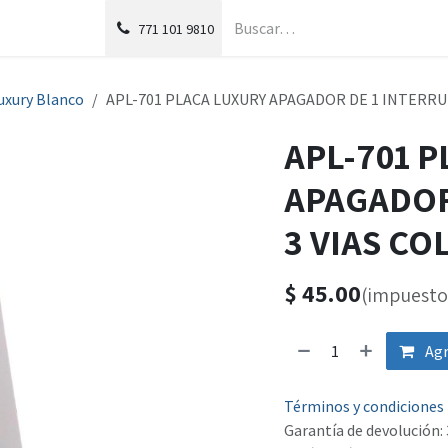
g
Foro
771
101 9810
uxury Blanco
APL-701 PLACA LUXURY APAGADOR DE 1 INTERR
APL-701 
APAGADOR
3 VIAS C
$
45.00
(impuesto 
Agr
Términos y condiciones
Garantía de devolución: 