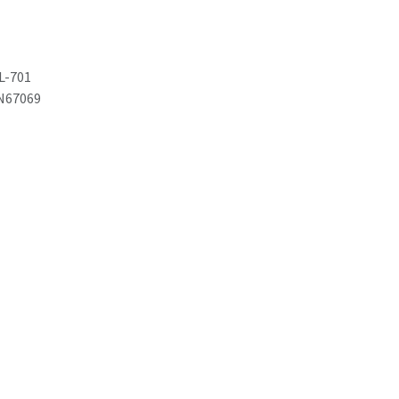
L-701
N67069