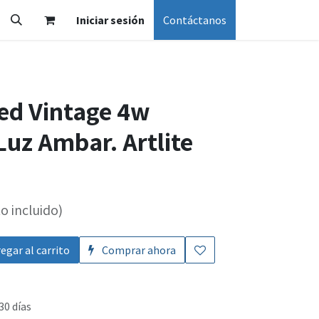
Iniciar sesión
Contáctanos
ed Vintage 4w
uz Ambar. Artlite
o incluido)
egar al carrito
Comprar ahora
30 días