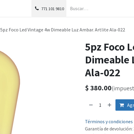
g
Foro
771
101 9810
5pz Foco Led Vintage 4w Dimeable Luz Ambar. Artlite Ala-022
5pz Foco L
Dimeable L
Ala-022
$
380.00
(impuest
Agr
Términos y condiciones
Garantía de devolución: 