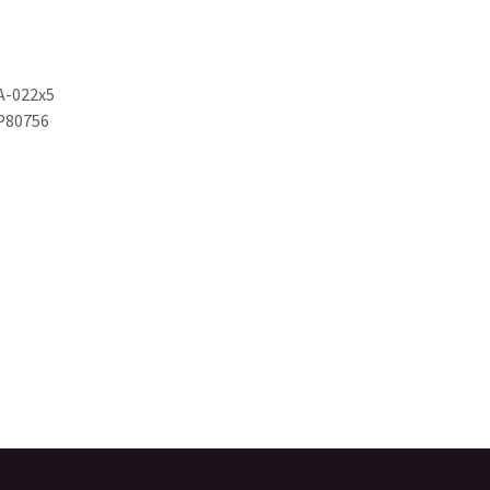
A-022x5
P80756