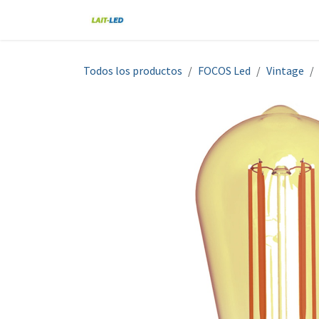
Ir al contenido
Home
Tienda
Nosotros
Blo
Todos los productos
FOCOS Led
Vintage