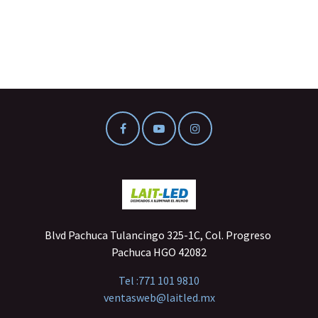
Blvd Pachuca Tulancingo 325-1C, Col. Progreso
Pachuca HGO 42082
Tel :
771 101 9810
ventasweb@laitled.mx