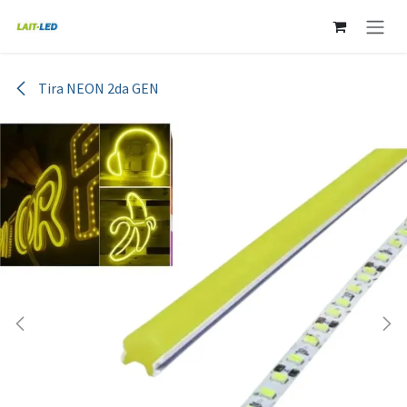
Ir al contenido
Tira NEON 2da GEN