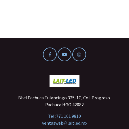
Blvd Pachuca Tulancingo 325-1C, Col. Progreso
Pachuca HGO 42082
Tel :
771 101 9810
ventasweb@laitled.mx