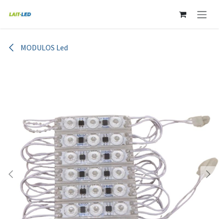
Ir al contenido
MODULOS Led