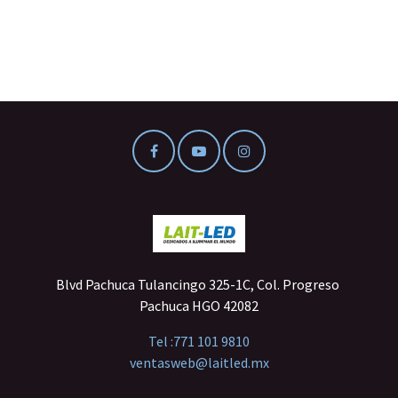
Blvd Pachuca Tulancingo 325-1C, Col. Progreso
Pachuca HGO 42082
Tel :
771 101 9810
ventasweb@laitled.mx