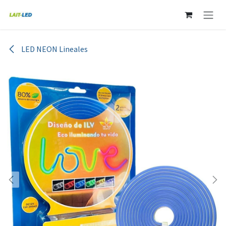
Ir al contenido
LED NEON Lineales