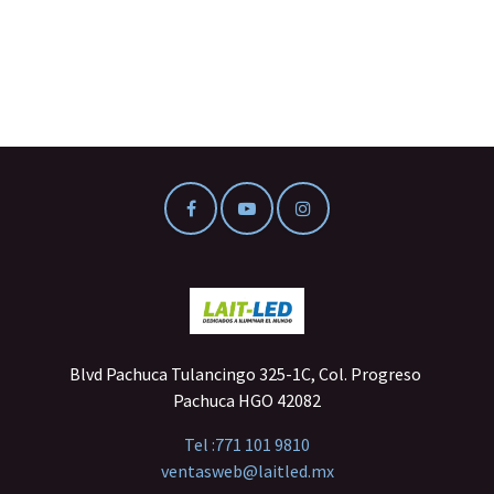
Blvd Pachuca Tulancingo 325-1C, Col. Progreso
Pachuca HGO 42082
Tel :
771 101 9810
ventasweb@laitled.mx