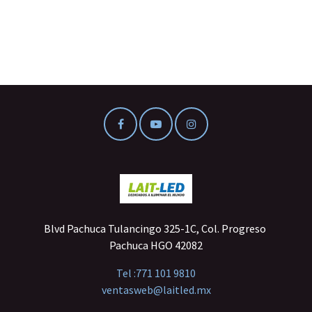
Blvd Pachuca Tulancingo 325-1C, Col. Progreso
Pachuca HGO 42082
Tel :
771 101 9810
ventasweb@laitled.mx